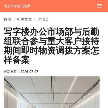
南京写字楼信息网
切
换
导
首页
相关文章
详情页
航
写字楼办公市场部与后勤
组联合参与重大客户接待
期间即时物资调拨方案怎
样备案
更新日期：
2026-07-07