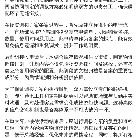
两者协同制定的调拨方案必须明确双方的职责分工，确保调
配环节无缝衔接。
在物资调拨方案备案过程中，首先应建立标准化的申请流
程。市场部需填写详细的物资需求申请单，明确物资名称、
数量、使用时间及用途。此申请单作为备案的起点，能有效
避免信息遗漏和重复调拨，提升工作透明度。
后勤组接收申请后，应结合库存情况和供应渠道，制定物资
调拨计划。计划内容不仅包括物资调拨时间及路径，还需考
虑应急备用物资的配置。此阶段的文档归档是备案的重要组
成部分，为后续追溯和分析提供依据。
为了保证调拨方案的执行顺利，双方需设立专门的联络机
制。即时通讯工具和定期协调会可以帮助市场部与后勤组实
时沟通，及时处理突发需求变化或物资短缺问题。这种高效
的信息交流机制也是备案体系中不可或缺的一环。
在重大客户接待活动结束后，应进行调拨方案的复盘和资料
归档。复盘内容涵盖物资使用情况、调拨效率及存在的问
题，便于总结经验，优化未来的调拨流程。同时，将所有相