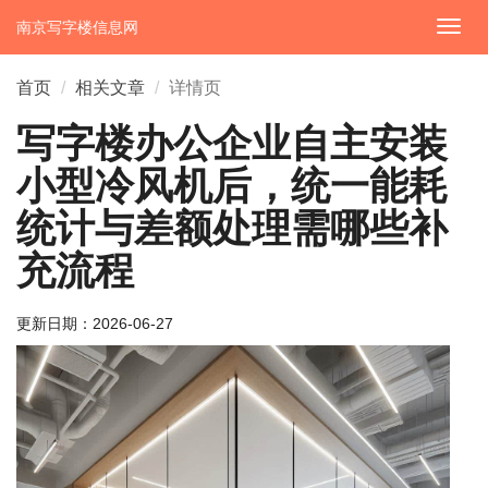
南京写字楼信息网
切
换
导
首页
相关文章
详情页
航
写字楼办公企业自主安装
小型冷风机后，统一能耗
统计与差额处理需哪些补
充流程
更新日期：
2026-06-27