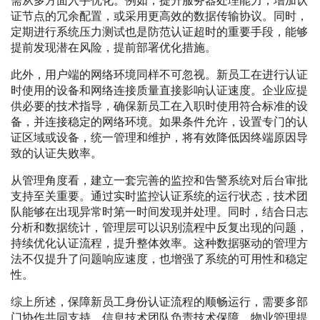
需从多方面入手优化。例如，提升服务器处理能力，增加认
证节点的冗余配置，或采用更高效的数据传输协议。同时，
定期进行系统压力测试也是防范认证超时的重要手段，能够
提前发现潜在风险，提前部署优化措施。
此外，用户端的网络环境同样不可忽视。新员工在进行认证
时使用的设备和网络连接质量直接影响认证速度。企业应提
供必要的技术指导，确保新员工在入职时使用符合标准的设
备，并连接稳定的网络环境。如果条件允许，设置专门的认
证区域或设备，统一管理和维护，将有效降低因终端原因导
致的认证失败率。
从管理角度看，建立一套完善的监控和告警系统对后台审批
支持至关重要。通过实时监控认证系统的运行状态，技术团
队能够在出现异常时第一时间发现并处理。同时，结合日志
分析和数据统计，管理层可以识别流程中反复出现的问题，
持续优化认证流程，提升整体效率。这种数据驱动的管理方
法不仅提升了问题响应速度，也增强了系统的可用性和稳定
性。
综上所述，保障新员工身份认证流程的顺畅运行，需要多部
门协作共同支持。信息技术团队负责技术保障，物业管理提