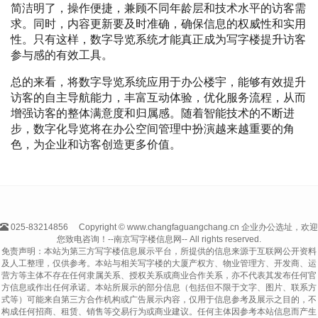
简洁明了，操作便捷，兼顾不同年龄层和技术水平的访客需
求。同时，内容更新要及时准确，确保信息的权威性和实用
性。只有这样，数字导览系统才能真正成为写字楼提升访客
参与感的有效工具。
总的来看，将数字导览系统应用于办公楼宇，能够有效提升
访客的自主导航能力，丰富互动体验，优化服务流程，从而
增强访客的整体满意度和归属感。随着智能技术的不断进
步，数字化导览将在办公空间管理中扮演越来越重要的角
色，为企业和访客创造更多价值。
025-83214856
Copyright © www.changfaguangchang.cn 企业办公选址，欢迎
您致电咨询！--南京写字楼信息网-- All rights reserved.
免责声明：本站为第三方写字楼信息展示平台，所提供的信息来源于互联网公开资料
及人工整理，仅供参考。本站与相关写字楼的大厦产权方、物业管理方、开发商、运
营方等主体不存在任何隶属关系、授权关系或商业合作关系，亦不代表其发布任何官
方信息或作出任何承诺。本站所展示的部分信息（包括但不限于文字、图片、联系方
式等）可能来自第三方合作机构或广告展示内容，仅用于信息参考及展示之目的，不
构成任何招商、租赁、销售等交易行为或商业建议。任何主体因参考本站信息而产生