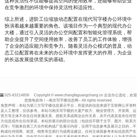
这种灵活性不仅能够提高空间的使用效率，还能够帮助企业
在竞争激烈的环境中保持灵活性和适应性。
综上所述，进阶工位缩放动态配置在现代写字楼办公环境中
扮演着越来越重要的角色。该项目作为一个典型的现代办公
大楼，通过引入灵活的办公空间配置和智能化管理系统，帮
助企业提升了空间使用效率，改善了员工的工作体验，增强
了企业的适应能力和竞争力。随着灵活办公模式的普及，动
态工位配置将在未来的办公环境中发挥更大的作用，为企业
的长远发展提供坚实的基础。
025-83214856
Copyright © www.changfaguangchang.cn 企业办公选址，欢迎
您致电咨询！--南京写字楼信息网-- All rights reserved.
免责声明：本站为第三方写字楼信息展示平台，所提供的信息来源于互联网公开资料
及人工整理，仅供参考。本站与相关写字楼的大厦产权方、物业管理方、开发商、运
营方等主体不存在任何隶属关系、授权关系或商业合作关系，亦不代表其发布任何官
方信息或作出任何承诺。本站所展示的部分信息（包括但不限于文字、图片、联系方
式等）可能来自第三方合作机构或广告展示内容，仅用于信息参考及展示之目的，不
构成任何招商、租赁、销售等交易行为或商业建议。任何主体因参考本站信息而产生
的行为及后果，均由其自行承担，本站不承担相关责任。如相关权利人认为本页面内